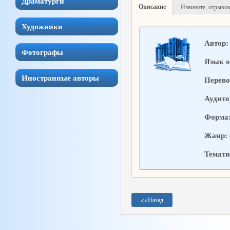
Драматурги
Описание
Извините, отрывок
Художники
Автор:
Фотографы
Язык о
Иностранные авторы
Перево
Аудито
Форма
Жанр:
Темати
<<
Назад