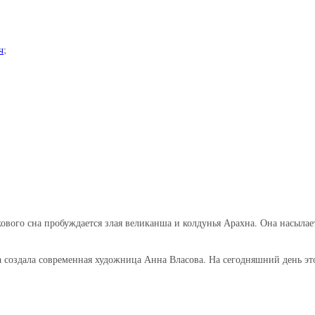
ч
;
ового сна пробуждается злая великанша и колдунья Арахна. Она насылает
 создала современная художница Анна Власова. На сегодняшний день эт